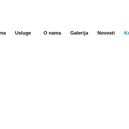
vna
Usluge
O nama
Galerija
Novosti
K