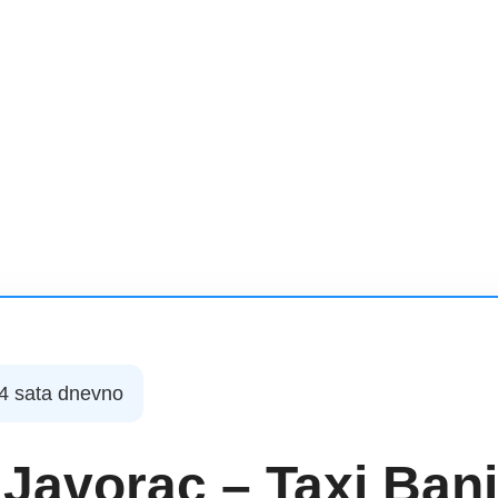
24 sata dnevno
 Javorac – Taxi Ban