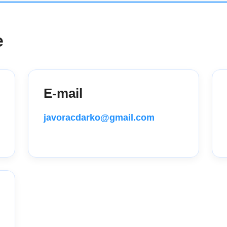
e
E-mail
javoracdarko@gmail.com