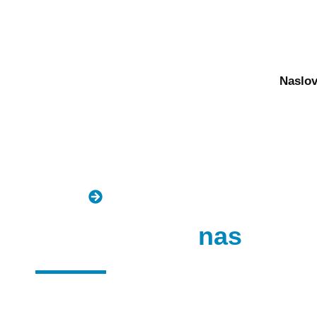
+387 65 568 029
08 : 00 AM - 08 : 00 PM
Naslo
Naslovna
Kontakt
Kontaktirajte
nas