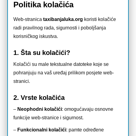
Politika kolačića
Web-stranica
taxibanjaluka.org
koristi kolačiće
radi pravilnog rada, sigurnosti i poboljšanja
korisničkog iskustva.
1. Šta su kolačići?
Kolačići su male tekstualne datoteke koje se
pohranjuju na vaš uređaj prilikom posjete web-
stranici.
2. Vrste kolačića
–
Neophodni kolačići
: omogućavaju osnovne
funkcije web-stranice i sigurnost.
–
Funkcionalni kolačići
: pamte određene