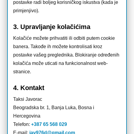
postavke radi boljeg korisničkog iskustva (kada je
primjenjivo).
3. Upravljanje kolačićima
Kolačiće možete prihvatiti ili odbiti putem cookie
banera. Takođe ih možete kontrolisati kroz
postavke vašeg preglednika. Blokiranje određenih
kolačića može uticati na funkcionalnost web-
stranice.
4. Kontakt
Taksi Javorac
Beogradska br. 1, Banja Luka, Bosna i
Hercegovina
Telefon:
+387 65 568 029
E-mail:
jav976d@gmail.com