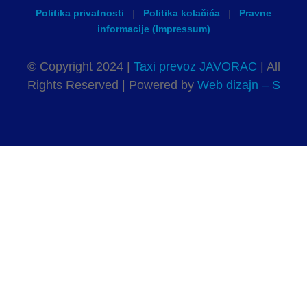
Politika privatnosti
|
Politika kolačića
|
Pravne
informacije (Impressum)
© Copyright 2024 |
Taxi prevoz JAVORAC
| All
Rights Reserved | Powered by
Web dizajn – S