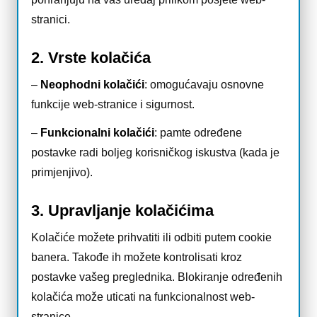
stranici.
2. Vrste kolačića
–
Neophodni kolačići
: omogućavaju osnovne
funkcije web-stranice i sigurnost.
–
Funkcionalni kolačići
: pamte određene
postavke radi boljeg korisničkog iskustva (kada je
primjenjivo).
3. Upravljanje kolačićima
Kolačiće možete prihvatiti ili odbiti putem cookie
banera. Takođe ih možete kontrolisati kroz
postavke vašeg preglednika. Blokiranje određenih
kolačića može uticati na funkcionalnost web-
stranice.