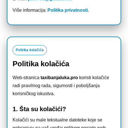
Više informacija:
Politika privatnosti
.
Politika kolačića
Politika kolačića
Web-stranica
taxibanjaluka.pro
koristi kolačiće
radi pravilnog rada, sigurnosti i poboljšanja
korisničkog iskustva.
1. Šta su kolačići?
Kolačići su male tekstualne datoteke koje se
pohranjuju na vaš uređaj prilikom posjete web-